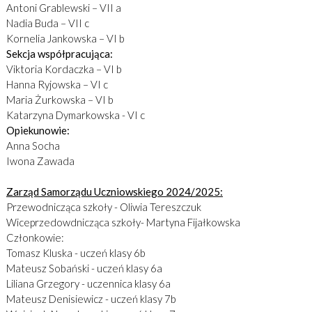
Antoni Grablewski – VII a
Nadia Buda – VII c
Kornelia Jankowska – VI b
Sekcja współpracująca:
Viktoria Kordaczka – VI b
Hanna Ryjowska – VI c
Maria Żurkowska – VI b
Katarzyna Dymarkowska - VI c
Opiekunowie:
Anna Socha
Iwona Zawada
Zarząd Samorządu Uczniowskiego 2024/2025:
Przewodnicząca szkoły - Oliwia Tereszczuk
Wiceprzedowdnicząca szkoły- Martyna Fijałkowska
Członkowie:
Tomasz Kluska - uczeń klasy 6b
Mateusz Sobański - uczeń klasy 6a
Liliana Grzegory - uczennica klasy 6a
Mateusz Denisiewicz - uczeń klasy 7b