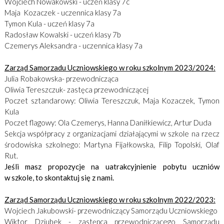
Wojciech Nowakowski - uczeń klasy 7c
Maja Kozaczek - uczennica klasy 7a
Tymon Kula - uczeń klasy 7a
Radosław Kowalski - uczeń klasy 7b
Czemerys Aleksandra - uczennica klasy 7a
Zarząd Samorzadu Uczniowskiego w roku szkolnym 2023/2024:
Julia Robakowska- przewodnicząca
Oliwia Tereszczuk- zastęca przewodniczącej
Poczet sztandarowy: Oliwia Tereszczuk, Maja Kozaczek, Tymon
Kula
Poczet flagowy: Ola Czemerys, Hanna Daniłkiewicz, Artur Duda
Sekcja współpracy z organizacjami działającymi w szkole na rzecz
środowiska szkolnego: Martyna Fijałkowska, Filip Topolski, Olaf
Rut.
Jeśli masz propozycje na uatrakcyjnienie pobytu uczniów
w szkole, to skontaktuj się z nami.
Zarząd Samorządu Uczniowskiego w roku szkolnym 2022/2023:
Wojciech Jakubowski- przewodniczący Samorządu Uczniowskiego
Wiktor Dziubek - zastępca przewodniczącego Samorządu