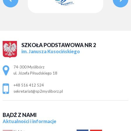
SZKOŁA PODSTAWOWA NR 2
im. Janusza Kusocińskiego
Adres pocztowy:
74-300 Myślibórz
ul. Józefa Piłsudskiego 18
+48 516 412 524
sekretariat@sp2mysliborz.pl
BĄDŹ Z NAMI
Aktualności i informacje