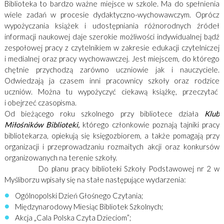
Biblioteka to bardzo ważne miejsce w szkole. Ma do spełnienia
wiele zadań w procesie dydaktyczno-wychowawczym. Oprócz
wypożyczania książek i udostępniania różnorodnych źródeł
informacji naukowej daje szerokie możliwości indywidualnej bądź
zespołowej pracy z czytelnikiem w zakresie edukacji czytelniczej
i medialnej oraz pracy wychowawczej. Jest miejscem, do którego
chętnie przychodzą zarówno uczniowie jak i nauczyciele.
Odwiedzają ja czasem inni pracownicy szkoły oraz rodzice
uczniów. Można tu wypożyczyć ciekawą książkę, przeczytać
i obejrzeć czasopisma.
Od bieżącego roku szkolnego przy bibliotece działa
Klub
Miłośników Biblioteki,
którego członkowie poznają tajniki pracy
bibliotekarza, opiekują się księgozbiorem, a także pomagają przy
organizacji i przeprowadzaniu rozmaitych akcji oraz konkursów
organizowanych na terenie szkoły.
Do planu pracy biblioteki Szkoły Podstawowej nr 2 w
Myśliborzu wpisały się na stałe następujące wydarzenia:
Ogólnopolski Dzień Głośnego Czytania;
Międzynarodowy Miesiąc Bibliotek Szkolnych;
Akcja „Cala Polska Czyta Dzieciom”;