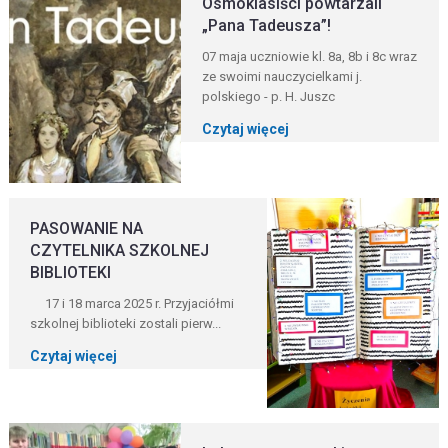
Ósmoklasiści powtarzali
„Pana Tadeusza”!
07 maja uczniowie kl. 8a, 8b i 8c wraz
ze swoimi nauczycielkami j.
polskiego - p. H. Juszc
Czytaj więcej
PASOWANIE NA
CZYTELNIKA SZKOLNEJ
BIBLIOTEKI
17 i 18 marca 2025 r. Przyjaciółmi
szkolnej biblioteki zostali pierw...
Czytaj więcej