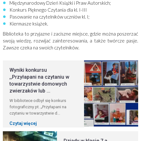
Międzynarodowy Dzień Książki i Praw Autorskich;
Konkurs Pięknego Czytania dla kl. I-III
Pasowanie na czytelników uczniów kl. I;
Kiermasze książek.
Biblioteka to przyjazne i zaciszne miejsce, gdzie można poszerzać
swoją wiedzę, rozwijać zainteresowania, a także twórcze pasje.
Zawsze czeka na swoich czytelników.
Wyniki konkursu
,,Przyłapani na czytaniu w
towarzystwie domowych
zwierzaków lub ...
W bibliotece odbył się konkurs
fotograficzny pt. „Przyłapani na
czytaniu w towarzystwie d...
Czytaj więcej
Dziady w klasie 7 a