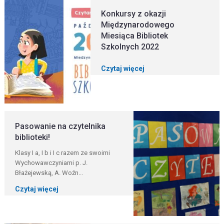
Konkursy z okazji
Międzynarodowego
Miesiąca Bibliotek
Szkolnych 2022
Czytaj więcej
Pasowanie na czytelnika
biblioteki!
Klasy I a, I b i I c razem ze swoimi
Wychowawczyniami p. J.
Błażejewską, A. Woźn...
Czytaj więcej