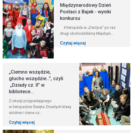
Międzynarodowy Dzień
Postaci z Bajek - wyniki
konkursu
4 listopada w „Dwójce” po raz
drugi obchodziliśmy Międzyn...
Czytaj więcej
„Ciemno wszędzie,
głucho wszędzie…”, czyli
„Dziady cz. II” w
bibliotece...
Z okazji przypadającego
w listopadzie Święta Zmarłych klasy
siódme i ósme cz...
Czytaj więcej