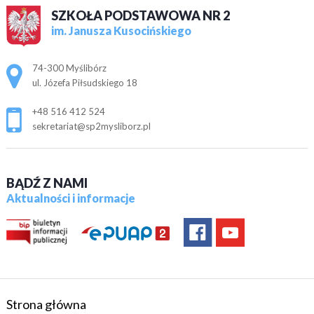
SZKOŁA PODSTAWOWA NR 2
im. Janusza Kusocińskiego
Adres pocztowy:
74-300 Myślibórz
ul. Józefa Piłsudskiego 18
+48 516 412 524
sekretariat@sp2mysliborz.pl
BĄDŹ Z NAMI
Aktualności i informacje
Strona główna