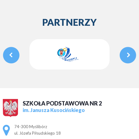
PARTNERZY
SZKOŁA PODSTAWOWA NR 2
im. Janusza Kusocińskiego
Adres pocztowy:
74-300 Myślibórz
ul. Józefa Piłsudskiego 18