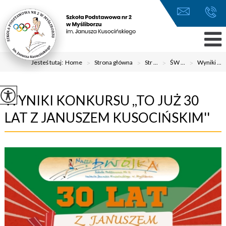
Jesteś tutaj:
Home
>
Strona główna
>
Str ...
>
ŚW ...
>
Wyniki ...
WYNIKI KONKURSU ,,TO JUŻ 30
LAT Z JANUSZEM KUSOCIŃSKIM''