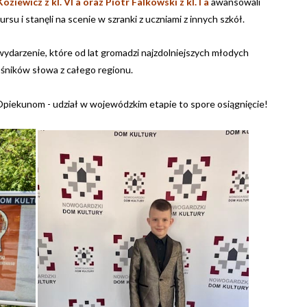
oziewicz z kl. VI a oraz Piotr Falkowski z kl. I a
awansowali
u i stanęli na scenie w szranki z uczniami z innych szkół.
ydarzenie, które od lat gromadzi najzdolniejszych młodych
śników słowa z całego regionu.
Opiekunom - udział w wojewódzkim etapie to spore osiągnięcie!