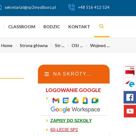
sekretariat@sp2mysliborz.pl
+48 516 412 524
CLASSROOM
RODZIC
KONTAKT
:
Home
>
Strona główna
>
Str ...
>
OSI ...
>
Wojewó ...
NA SKRÓTY...
LOGOWANIE GOOGLE
ZAPISY DO SZKOŁY
60-LECIE SP2