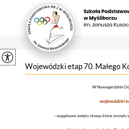
Wojewódzki etap 70. Małego K
W Nowogardzkim Domu
wojewódzki e
– wyjątkowe święto słowa, które zostało