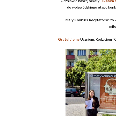
Uczniowie naszej szkoły -
Blanka K
do wojewódzkiego etapu konkurs
Mały Konkurs Recytatorski to w
miło
Gratulujemy
Uczniom, Rodziciom i 