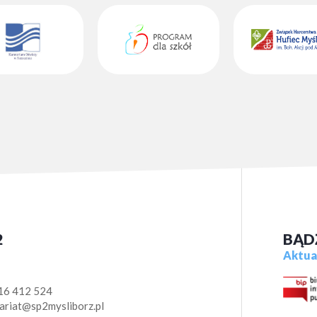
2
BĄD
Aktual
16 412 524
ariat@sp2mysliborz.pl