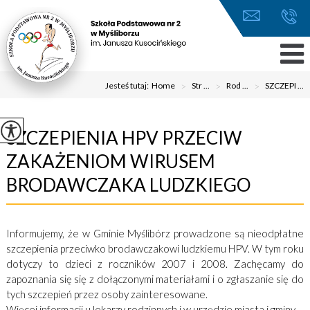
Jesteś tutaj:
Home
>
Str ...
>
Rod ...
>
SZCZEPI ...
SZCZEPIENIA HPV PRZECIW
ZAKAŻENIOM WIRUSEM
BRODAWCZAKA LUDZKIEGO
Informujemy, że w Gminie Myślibórz prowadzone są nieodpłatne
szczepienia przeciwko brodawczakowi ludzkiemu HPV. W tym roku
dotyczy to dzieci z roczników 2007 i 2008. Zachęcamy do
zapoznania się się z dołączonymi materiałami i o zgłaszanie się do
tych szczepień przez osoby zainteresowane.
Więcej informacji u lekarzy rodzinnych i w urzędzie miasta i gminy.