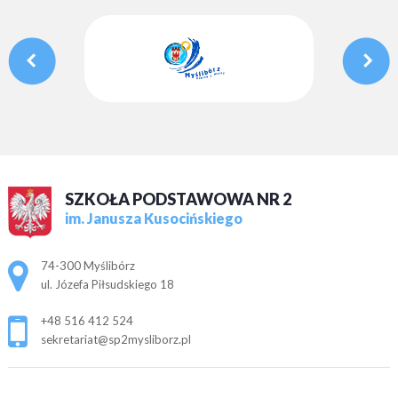
SZKOŁA PODSTAWOWA NR 2
im. Janusza Kusocińskiego
Adres pocztowy:
74-300 Myślibórz
ul. Józefa Piłsudskiego 18
+48 516 412 524
sekretariat@sp2mysliborz.pl