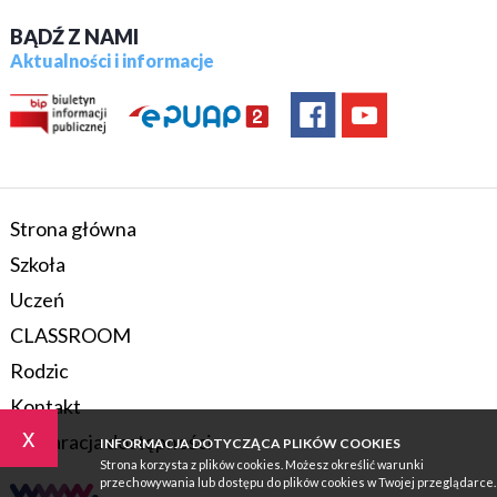
BĄDŹ Z NAMI
Aktualności i informacje
Strona główna
Szkoła
Uczeń
CLASSROOM
Rodzic
Kontakt
x
Deklaracja dostępności
INFORMACJA DOTYCZĄCA PLIKÓW COOKIES
Strona korzysta z plików cookies. Możesz określić warunki
przechowywania lub dostępu do plików cookies w Twojej przeglądarce.