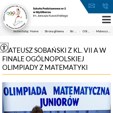
Jesteś tutaj:
Home
>
Strona główna
>
Str ...
>
OSI ...
>
Mateusz ...
MATEUSZ SOBAŃSKI Z KL. VII A W
FINALE OGÓLNOPOLSKIEJ
OLIMPIADY Z MATEMATYKI