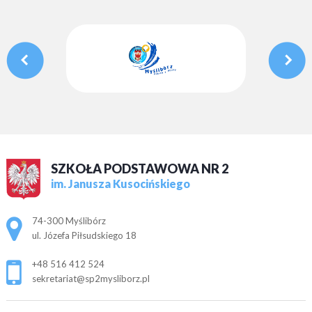
SZKOŁA PODSTAWOWA NR 2
im. Janusza Kusocińskiego
Adres pocztowy:
74-300 Myślibórz
ul. Józefa Piłsudskiego 18
+48 516 412 524
sekretariat@sp2mysliborz.pl