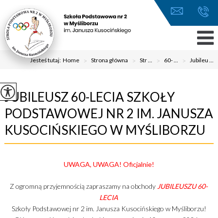
Jesteś tutaj:
Home
>
Strona główna
>
Str ...
>
60- ...
>
Jubileu ...
JUBILEUSZ 60-LECIA SZKOŁY
PODSTAWOWEJ NR 2 IM. JANUSZA
KUSOCIŃSKIEGO W MYŚLIBORZU
UWAGA, UWAGA! Oficjalnie!
Z ogromną przyjemnością zapraszamy na obchody
JUBILEUSZU 60-
LECIA
Szkoły Podstawowej nr 2 im. Janusza Kusocińskiego w Myśliborzu!