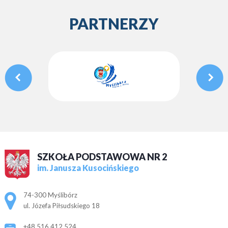
PARTNERZY
SZKOŁA PODSTAWOWA NR 2
im. Janusza Kusocińskiego
Adres pocztowy:
74-300 Myślibórz
ul. Józefa Piłsudskiego 18
+48 516 412 524