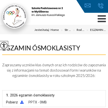
Jesteś tutaj:
Home
>
Str ...
>
Rod ...
>
EGZAMIN ...
EGZAMIN ÓSMOKLASISTY
Zapraszamy uczniów klas ósmych oraz ich rodziców do zapoznania
się z informacjami na temat dostosowań form i warunków na
egzaminie ósmoklasisty w roku szkolnym 2025/2026:
1.
2026 egzamin ósmoklasisty
Pobierz
PPTX - 0MB