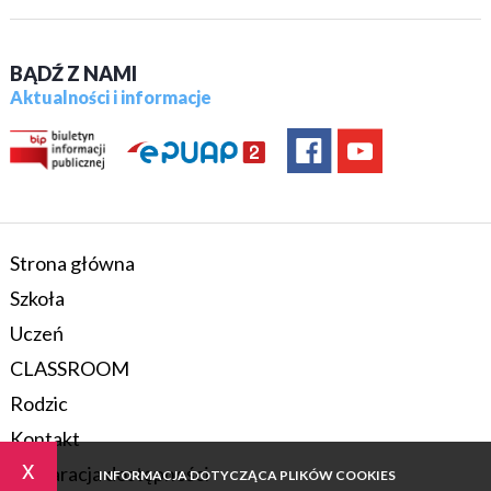
BĄDŹ Z NAMI
Aktualności i informacje
Strona główna
Szkoła
Uczeń
CLASSROOM
Rodzic
Kontakt
x
Deklaracja dostępności
INFORMACJA DOTYCZĄCA PLIKÓW COOKIES