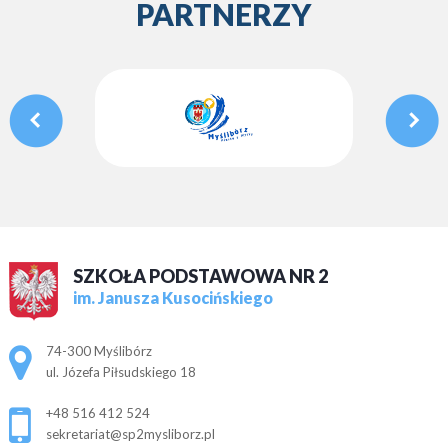
PARTNERZY
SZKOŁA PODSTAWOWA NR 2
im. Janusza Kusocińskiego
Adres pocztowy:
74-300 Myślibórz
ul. Józefa Piłsudskiego 18
+48 516 412 524
sekretariat@sp2mysliborz.pl